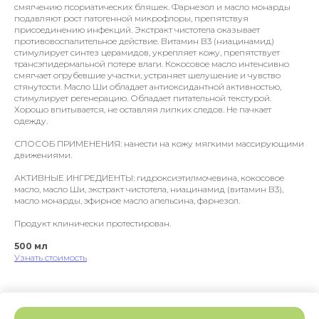
смягчению псориатических бляшек. Фарнезол и масло монарды
подавляют рост патогенной микрофлоры, препятствуя
присоединению инфекций. Экстракт чистотела оказывает
противовоспалительное действие. Витамин В3 (ниацинамид)
стимулирует синтез церамидов, укрепляет кожу, препятствует
трансэпидермальной потере влаги. Кокосовое масло интенсивно
смягчает огрубевшие участки, устраняет шелушение и чувство
стянутости. Масло Ши обладает антиоксидантной активностью,
стимулирует регенерацию. Обладает питательной текстурой.
Хорошо впитывается, не оставляя липких следов. Не пачкает
одежду.
СПОСОБ ПРИМЕНЕНИЯ: нанести на кожу мягкими массирующими
движениями.
АКТИВНЫЕ ИНГРЕДИЕНТЫ: гидроксиэтилмочевина, кокосовое
масло, масло Ши, экстракт чистотела, ниацинамид (витамин В3),
масло монарды, эфирное масло апельсина, фарнезол.
Продукт клинически протестирован.
500 мл
Узнать стоимость