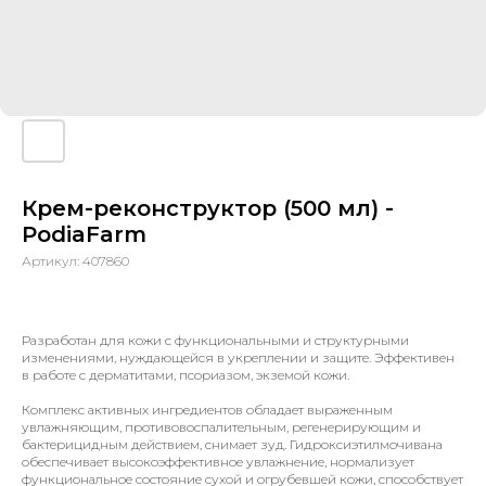
Крем-реконструктор (500 мл) -
PodiaFarm
Артикул:
407860
Разработан для кожи с функциональными и структурными
изменениями, нуждающейся в укреплении и защите. Эффективен
в работе с дерматитами, псориазом, экземой кожи.
Комплекс активных ингредиентов обладает выраженным
увлажняющим, противовоспалительным, регенерирующим и
бактерицидным действием, снимает зуд. Гидроксиэтилмочивана
обеспечивает высокоэффективное увлажнение, нормализует
функциональное состояние сухой и огрубевшей кожи, способствует