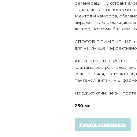
регенерации. Экстракт ало
подавляет активность бол
Ментол и камфора, сбалан
выраженного охлаждающего
летнее, поэтому бальзам к
СПОСОБ ПРИМЕНЕНИЯ: нане
для наилучшей эффективнос
АКТИВНЫЕ ИНГРЕДИЕНТЫ: м
каштана, экстракт алоэ, экс
зеленого чая, экстракт лада
пантенол, витамин Е, фарне
Продукт клинически проте
250 мл
Узнать стоимость