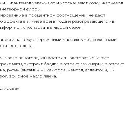
э и D-пантенол увлажняют и успокаивают кожу. Фарнезол
езнетворной флоры.
сированные в процентном соотношении, не дают
 эффекта в зимнее время года и разогревающего - в
омфортно использовать в любой сезон.
сти на кожу энергичными массажными движениями,
ти - до колена.
асло виноградной косточки, экстракт конского
тракт мяты, экстракт бадяги, экстракт ламинарии, экстракт
на, рутин (витамин Р), камфора, ментол, аллантоин, D-
зол, эфирное масло лайма.
стирован.