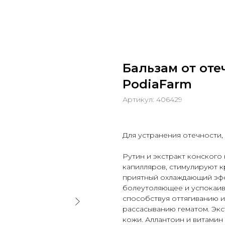
Бальзам от отеч
PodiaFarm
Артикул:
406429
Для устранения отечности, 
Рутин и экстракт конского
капилляров, стимулируют 
приятный охлаждающий эфф
болеутоляющее и успокаив
способствуя оттягиванию 
рассасыванию гематом. Экс
кожи. Аллантоин и витамин