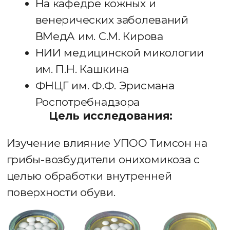
Технические
характеристики
Время обработки:
4-6 часов (для
45+ размера: 8-10 ч)
Потребляемая мощность:
всего
7 Вт (экономно)
Размер обуви:
от 35
Гарантия:
3 года
Комплектация:
2 вкладыша,
инструкция, гарантийный талон