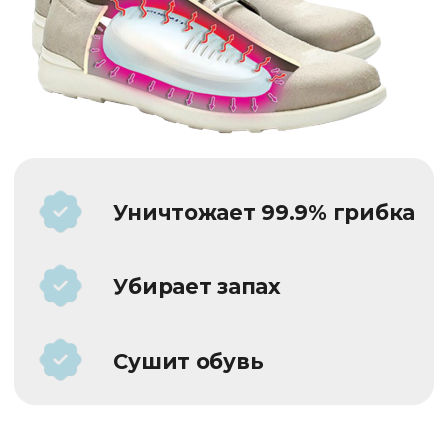
Сушит обувь
Грибок ногтей и стоп — не
просто эстетическая проблема.
Он разрушает ноготь и
отравляет организм токсинами.
А главное — он крайне заразен
для вашей семьи.
Даже после успешного лечения,
одна пара необработанной
обуви сведет
все ваши усилия на нет.
Избавиться от грибка
НАВСЕГДА!