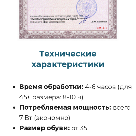
Слишком тесная обувь
Частое переохлаждение ног
Несоблюдение правил
личной гигиены
Влажная среда (например -
общие душевые в
спортивных клубах)
Мокрая обувь
Заказать за 2600 руб.
Гарантия 3 года