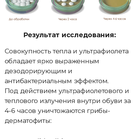
Страна производства:
Россия
3 простых шага к
здоровой обуви
Поместите устройство в
обувь
Включите в сеть на 4-6
часов (на ночь)
Достаньте устройство. Обувь
сухая, чистая и без запаха
Провоцирующие факторы
заражения грибком
ФИЗИОЛОГИЧЕСКИЕ ФАКТОРЫ