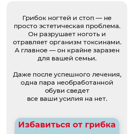
ПРЕИМУЩЕСТВА
УФ-излучение + тепло
Комплексное воздействие,
уничтожающее грибок и бактерии
100% эффективность
Против основных возбудителей
(Candida, Trichophyton)
Без химии
Не портит материалы обуви, не
оставляет запаха