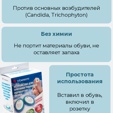
На кафедре кожных и
венерических заболеваний
ВМедА им. С.М. Кирова
НИИ медицинской микологии
им. П.Н. Кашкина
ФНЦГ им. Ф.Ф. Эрисмана
Роспотребнадзора
Цель исследования:
Изучение влияние УПОО Тимсон на
грибы-возбудители онихомикоза с
целью обработки внутренней
поверхности обуви.
Результат исследования:
Совокупность тепла и ультрафиолета