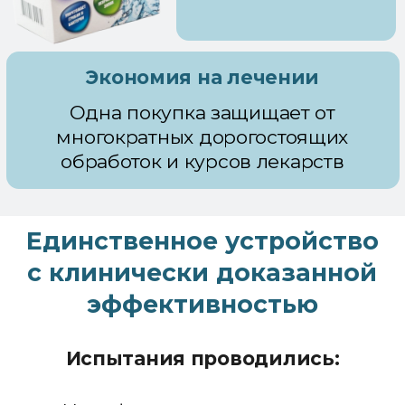
обладает ярко выраженным
дезодорирующим и
антибактериальным эффектом.
Под действием ультрафиолетового и
теплового излучения внутри обуви за
4-6 часов уничтожаются грибы-
дерматофиты:
Candida albicas - 100%
Trichophyton rubrum - 99.67%
Trichophyton mentagrophytes -
99.87%.