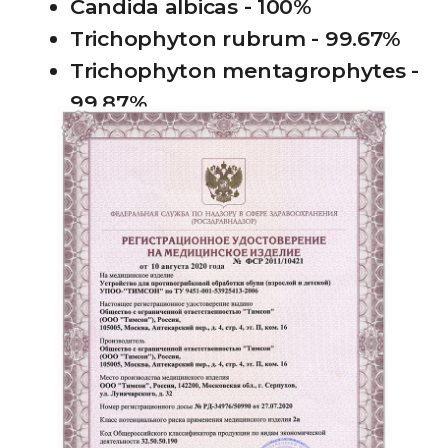
Повышенная потливость ног
Мелкие повреждения кожи:
порезы, трещины, ранки
Нарушения в работе
иммунной системы
Болезни сосудистой,
эндокринной системы
Сахарный диабет
Стрессовые ситуации
Беременность
Прием некоторых
медикаментов
Инфекционные заболевания
Любая онкология, болезни
ЖКТ, СПИД, заболевания
мочеполовой системы
Неправильное питание
СИТУАЦИОННЫЕ ФАКТОРЫ