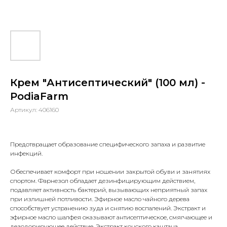
Крем "Антисептический" (100 мл) -
PodiaFarm
Артикул:
406160
Предотвращает образование специфического запаха и развитие
инфекций.
Обеспечивает комфорт при ношении закрытой обуви и занятиях
спортом. Фарнезол обладает дезинфицирующим действием,
подавляет активность бактерий, вызывающих неприятный запах
при излишней потливости. Эфирное масло чайного дерева
способствует устранению зуда и снятию воспалений. Экстракт и
эфирное масло шалфея оказывают антисептическое, смягчающее и
дезодорирующее действие. Экстракт конского каштана