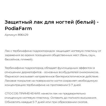
Защитный лак для ногтей (белый) -
PodiaFarm
Артикул:
896429
Лак с тербинафина гидрохлоридом защищает ногтевую пластину от
заражения во время посещения общественных мест (бань, саун,
бассейнов, пляжей).
Тербинафина гидрохлорид обладает фунгицидным эффектом в
отношении дерматофитов - основных возбудителей онихомикоза.
Фарнезол оказывает направленное бактериостатическое действие.
Лаковое покрытие на поверхности ногтя сохраняет необходимую
концентрацию тербинафина на протяжении 5-7 дней.
СПОСОБ ПРИМЕНЕНИЯ: нанести лак на предварительно
очищенную ногтевую пластину. Оставить до полного высыхания.
Обновлять каждые 5-7 дней или при образовании сколов.