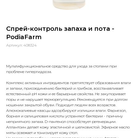
Спрей-контроль запаха и пота -
PodiaFarm
Артикул:
408324
Мультифункциональное средство для ухода за стопами при
проблеме гипергидроза.
Комплекс активных ингредиентов препятствует образования влаги
и запахи, присоединению бактерий и грибков, восстанавливает
естественный рН кожи и ее барьерные свойства. Не закупоривает
поры и не нарушает терморегуляцию. Рекомендуется при долгом
ношении закрытой обуви. Подходит людям всех возрастов.
Алюмокалиевые квасцы адсорбируют излишки влаги. Фарнезол,
борная и салициловая кислоты устраняют бактерии - причину
неприятного запаха. D-пантенол способствует регенерации.
Аллантоин делает кожу эластичной и шелковистой. Эфирное масло
мяты освежает и тонизирует кожу стоп.