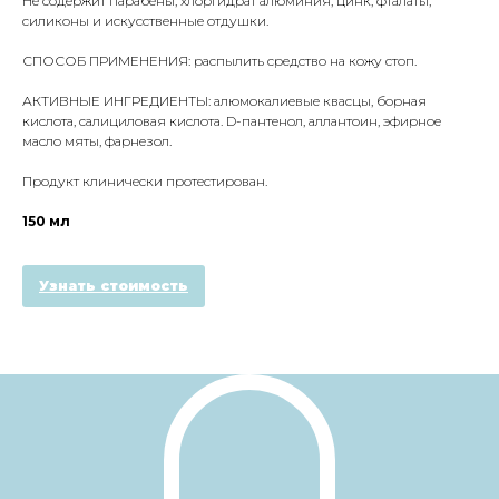
Не содержит парабены, хлоргидрат алюминия, цинк, фталаты,
силиконы и искусственные отдушки.
СПОСОБ ПРИМЕНЕНИЯ: распылить средство на кожу стоп.
АКТИВНЫЕ ИНГРЕДИЕНТЫ: алюмокалиевые квасцы, борная
кислота, салициловая кислота. D-пантенол, аллантоин, эфирное
масло мяты, фарнезол.
Продукт клинически протестирован.
150 мл
Узнать стоимость