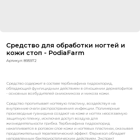
Средство для обработки ногтей и
кожи стоп - PodiaFarm
Артикул:
895972
Средство содержит в составе тербинафина гидрохлорид,
обладающий фунгицидным действием в отношении дерматофитов
- основных возбудителей онихомикоза и микоза кожи.
Средство пропитывает ногтевую пластину, воздействуя на
внутренние очаги распространения инфекции. Полимерные
производные гуанидина создают на коже и ногтях неосязаемую
защитную пленку, исключая доступ воздуха для
жизнедеятельности грибка. Тербинафина гидрохлорид
накапливается в роговом слое кожи и ногтевых пластинах, оказывая
продолжительный терапевтический эффект. Фарнезол обладает
направленным бактериостатическим действием. Экстракт