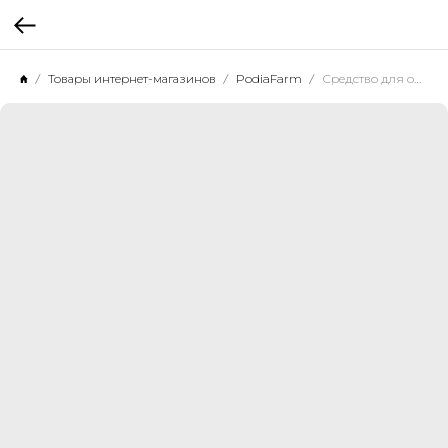
Товары интернет-магазинов
PodiaFarm
Средство для обработки ногтей и кожи стоп - PodiaFarm