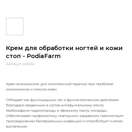
Крем для обработки ногтей и кожи
стоп - PodiaFarm
Артикул:
406214
Крем-антимикотик для комплексной терапии при проблеме
онихомикоза и микоза кожи.
Обладает как фунгицидным, так и фунгистатическим действием
благодаря введенным в состав антифунгальному агенту
тербинафина гидрохлориду и эфирному маслу монарды.
Обеспечивает профилактику повторного заражения, препятствует
присоединению бактериальных инфекций и способствует снятию
воспалений.