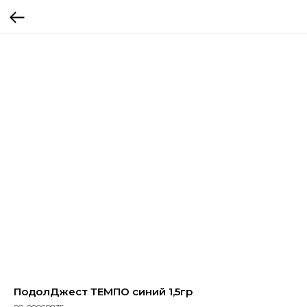
ПодолДжест ТЕМПО синий 1,5гр