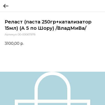
Реласт (паста 250гр+катализатор
15мл) (А 5 по Шору) /ВладМиВа/
Артикул:
00-00067978
3100,00
р.