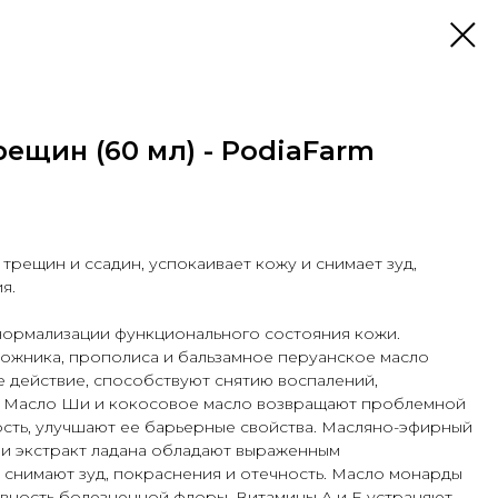
рещин (60 мл) - PodiaFarm
трещин и ссадин, успокаивает кожу и снимает зуд,
я.
ормализации функционального состояния кожи.
ожника, прополиса и бальзамное перуанское масло
 действие, способствуют снятию воспалений,
. Масло Ши и кокосовое масло возвращают проблемной
ость, улучшают ее барьерные свойства. Масляно-эфирный
 и экстракт ладана обладают выраженным
снимают зуд, покраснения и отечность. Масло монарды
вность болезненной флоры. Витамины А и Е устраняют