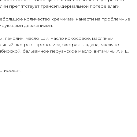
лин препятствует трансэпидермальной потере влаги.
ольшое количество крем-мази нанести на проблемные
сирующими движениями.
анолин, масло Ши, масло кокосовое, масляный
ляный экстракт прополиса, экстракт ладана, масляно-
бирской, бальзамное перуанское масло, витамины А и Е,
стирован.