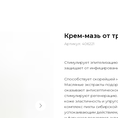
Крем-мазь от т
Артикул:
406221
Стимулирует эпителизацию 
защищает от инфицировани
Способствует скорейшей н
Масляные экстракты подор
оказывают антисептическое
стимулируют регенерацию
коже эластичность и упруг
комплекс пихты сибирской
успокаивающим действием, 
и фарнезол подавляют акти