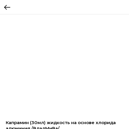
Капрамин (30мл) жидкость на основе хлорида
алюминия /ВладМиВа/